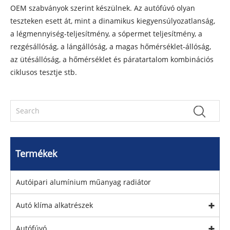
OEM szabványok szerint készülnek. Az autófúvó olyan
teszteken esett át, mint a dinamikus kiegyensúlyozatlanság,
a légmennyiség-teljesítmény, a sópermet teljesítmény, a
rezgésállóság, a lángállóság, a magas hőmérséklet-állóság,
az ütésállóság, a hőmérséklet és páratartalom kombinációs
ciklusos tesztje stb.
Termékek
Autóipari alumínium műanyag radiátor
Autó klíma alkatrészek
Autófúvó