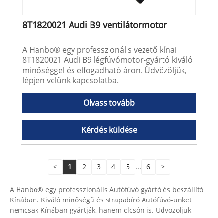
8T1820021 Audi B9 ventilátormotor
A Hanbo® egy professzionális vezető kínai
8T1820021 Audi B9 légfúvómotor-gyártó kiváló
minőséggel és elfogadható áron. Üdvözöljük,
lépjen velünk kapcsolatba.
Olvass tovább
Kérdés küldése
<
1
2
3
4
5
...
6
>
A Hanbo® egy professzionális Autófúvó gyártó és beszállító
Kínában. Kiváló minőségű és strapabíró Autófúvó-ünket
nemcsak Kínában gyártják, hanem olcsón is. Üdvözöljük