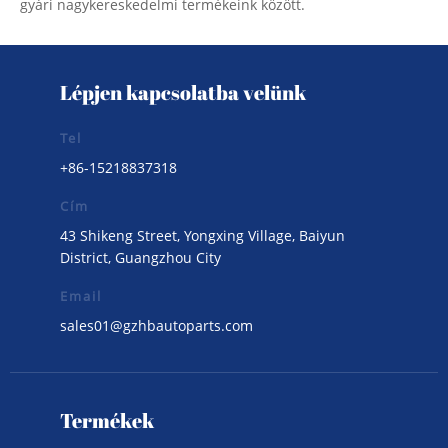
gyári nagykereskedelmi termékeink között.
Lépjen kapcsolatba velünk
Tel
+86-15218837318
Cím
43 Shikeng Street, Yongxing Village, Baiyun
District, Guangzhou City
Email
sales01@gzhbautoparts.com
Termékek