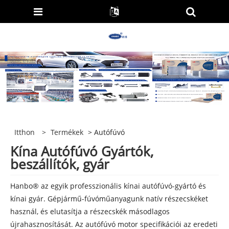
Itthon
>
Termékek
> Autófúvó
Kína Autófúvó Gyártók,
beszállítók, gyár
Hanbo® az egyik professzionális kínai autófúvó-gyártó és
kínai gyár. Gépjármű-fúvóműanyagunk natív részecskéket
használ, és elutasítja a részecskék másodlagos
újrahasznosítását. Az autófúvó motor specifikációi az eredeti