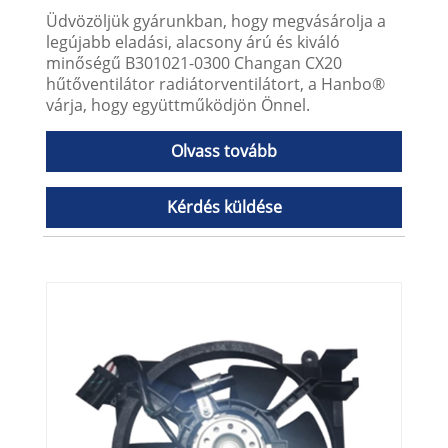
Üdvözöljük gyárunkban, hogy megvásárolja a
legújabb eladási, alacsony árú és kiváló
minőségű B301021-0300 Changan CX20
hűtőventilátor radiátorventilátort, a Hanbo®
várja, hogy együttműködjön Önnel.
Olvass tovább
Kérdés küldése