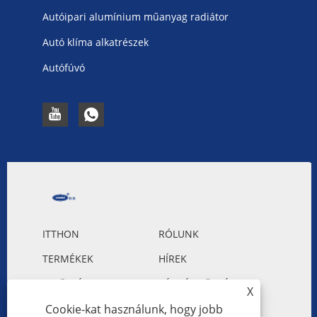
Autóipari alumínium műanyag radiátor
Autó klíma alkatrészek
Autófúvó
ITTHON
RÓLUNK
TERMÉKEK
HÍREK
LETÖLTÉS
KÉRDÉS KÜLDÉSE
X
LÉPJEN KAPCSOLATBA
Cookie-kat használunk, hogy jobb