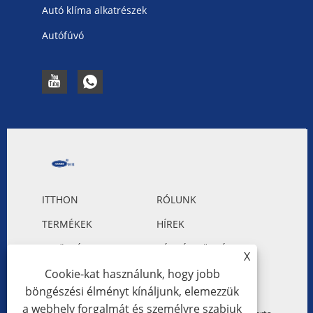
Autó klíma alkatrészek
Autófúvó
ITTHON
RÓLUNK
TERMÉKEK
HÍREK
LETÖLTÉS
KÉRDÉS KÜLDÉSE
X
LÉPJEN KAPCSOLATBA
Cookie-kat használunk, hogy jobb
böngészési élményt kínáljunk, elemezzük
VELÜNK
a webhely forgalmát és személyre szabjuk