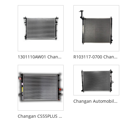
1301110AW01 Changan CS55 radiátor
R103117-0700 Changan CX70 radiátor
Changan Automobile Changan Alsvin V7 hűtővíztartály
Changan CS55PLUS második generációs 1.5T radiátor