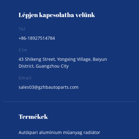
Lépjen kapcsolatba velünk
Tel
+86-18927514784
Cím
43 Shikeng Street, Yongxing Village, Baiyun
District, Guangzhou City
Email
sales03@gzhbautoparts.com
Termékek
Autóipari alumínium műanyag radiátor