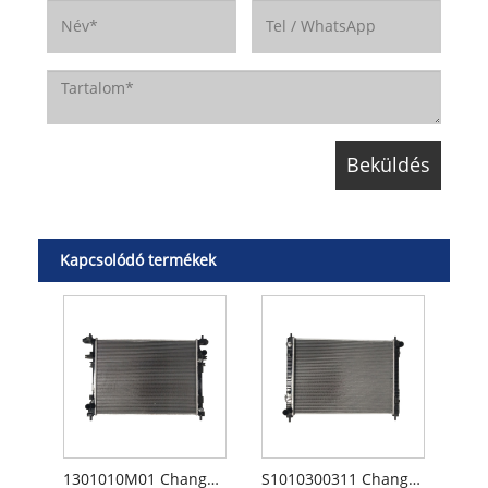
Kapcsolódó termékek
1301010M01 Changan CS75 radiátor
S1010300311 Changan CS35 radiátor