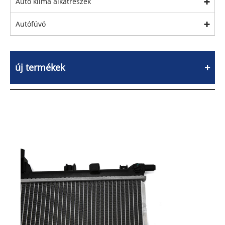
Autó klíma alkatrészek
Autófúvó
új termékek