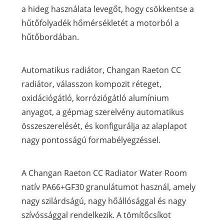
a hideg használata levegőt, hogy csökkentse a
hűtőfolyadék hőmérsékletét a motorból a
hűtőbordában.
Automatikus radiátor, Changan Raeton CC
radiátor, válasszon kompozit réteget,
oxidációgátló, korróziógátló alumínium
anyagot, a gépmag szerelvény automatikus
összeszerelését, és konfigurálja az alaplapot
nagy pontosságú formabélyegzéssel.
A Changan Raeton CC Radiator Water Room
natív PA66+GF30 granulátumot használ, amely
nagy szilárdságú, nagy hőállósággal és nagy
szívóssággal rendelkezik. A tömítőcsíkot