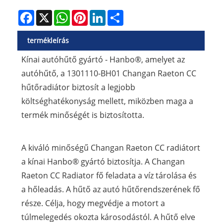
Facebook
X
WhatsApp
Pinterest
LinkedIn
Share
termékleírás
Kínai autóhűtő gyártó - Hanbo®, amelyet az
autóhűtő, a 1301110-BH01 Changan Raeton CC
hűtőradiátor biztosít a legjobb
költséghatékonyság mellett, miközben maga a
termék minőségét is biztosította.
A kiváló minőségű Changan Raeton CC radiátort
a kínai Hanbo® gyártó biztosítja. A Changan
Raeton CC Radiator fő feladata a víz tárolása és
a hőleadás. A hűtő az autó hűtőrendszerének fő
része. Célja, hogy megvédje a motort a
túlmelegedés okozta károsodástól. A hűtő elve